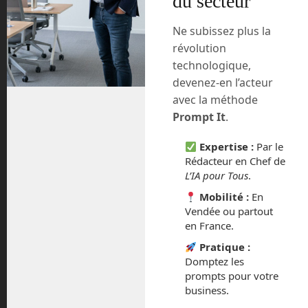
du secteur
décembre 2024
Ne subissez plus la
révolution
novembre 2024
technologique,
devenez-en l’acteur
octobre 2024
avec la méthode
Prompt It
.
septembre 2024
Expertise :
Par le
juillet 2024
Rédacteur en Chef de
L’IA pour Tous
.
avril 2024
Mobilité :
En
Vendée ou partout
mars 2024
en France.
Pratique :
février 2024
Domptez les
prompts pour votre
janvier 2024
business.