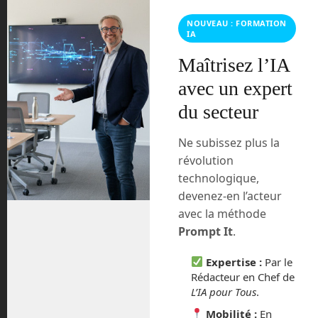
virtuelle
recrutement industrie
robot
Robotik Orchies
robotique
robots
salon robotique
NOUVEAU : FORMATION
IA
Maîtrisez l’IA
avec un expert
du secteur
Ne subissez plus la
révolution
technologique,
devenez-en l’acteur
avec la méthode
Prompt It
.
En Route vers le Futur,
Expertise :
Par le
votre magazine Tech sur
Rédacteur en Chef de
L’IA pour Tous
.
Youtube
Mobilité :
En