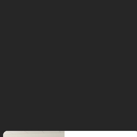
La Pévèle Arena accueille la septième
édition du salon Robotik fin novembre.
Cet événement gratuit propose une
immersion complète dans l’univers de la
robotique, des drones et de l’intelligence
artificielle. Près de 60 stands attendent
les visiteurs pour découvrir les
formations et les opportunités
professionnelles du secteur.
Tags:
drones
Read more
événement
technologique
formation
numérique
ia
intelligence artificielle
métiers
technologie
numérique Pévèle Carembault
réalité