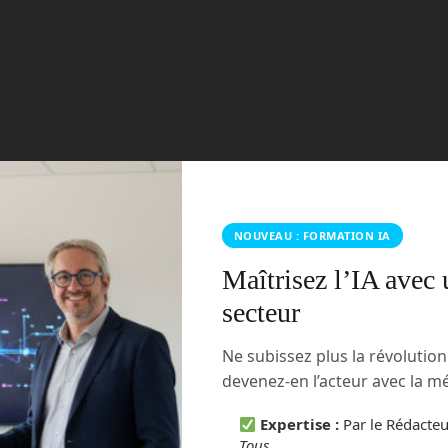
rmations
formations en ia
France
ia
intelligence
Read more
NOUVEAU : FORMATION IA
Maîtrisez l’IA avec 
secteur
Ne subissez plus la révolutio
devenez-en l’acteur avec la 
Expertise :
Par le Rédacte
Tous
.