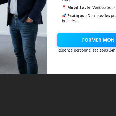
Mobilité :
En Vendée ou pa
Pratique :
Domptez les pr
business.
FORMER MON 
Réponse personnalisée sous 24h