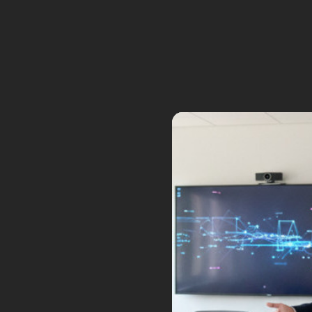
Tags:
AI
formation
formation en ia
fo
artificielle
OpenAI
Vendée