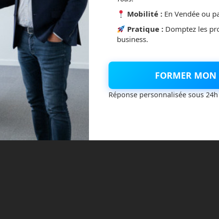
Mobilité :
En Vendée ou pa
Pratique :
Domptez les pr
business.
FORMER MON 
Réponse personnalisée sous 24h