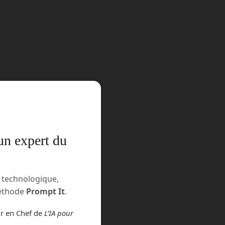
décembre 2023
novembre 2023
octobre 2023
septembre 2023
août 2023
juillet 2023
un expert du
juin 2023
mars 2021
n technologique,
méthode
Prompt It
.
février 2021
ur en Chef de
L’IA pour
janvier 2021