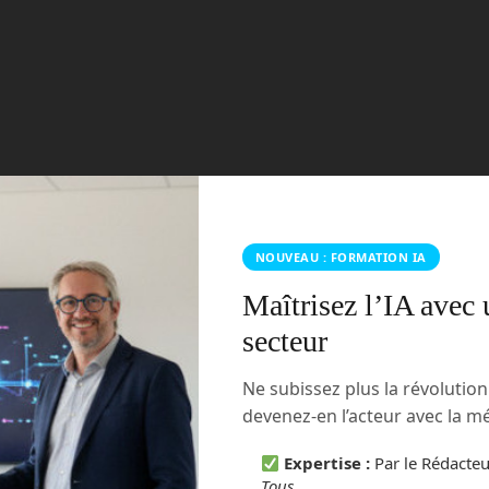
NOUVEAU : FORMATION IA
Maîtrisez l’IA avec 
secteur
Ne subissez plus la révolutio
devenez-en l’acteur avec la 
Expertise :
Par le Rédacte
Tous
.