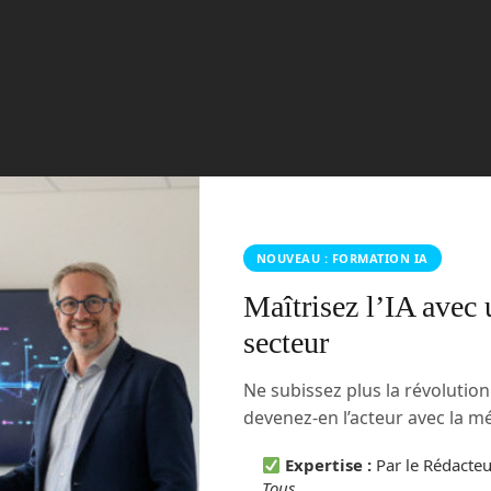
vr
NOUVEAU : FORMATION IA
Maîtrisez l’IA avec 
Un garçon de 12 ans reçoit une vertèbre imprimé en 3D »
secteur
Ne subissez plus la révolutio
devenez-en l’acteur avec la 
e
Expertise :
Par le Rédacte
Tous
.