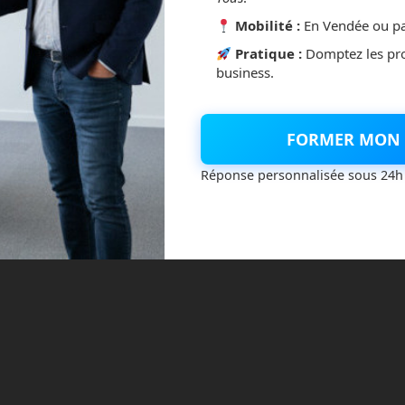
un commentaire.
Mobilité :
En Vendée ou pa
ésirables.
En savoir plus sur la façon dont les données de vos
Pratique :
Domptez les pr
business.
FORMER MON 
Réponse personnalisée sous 24h