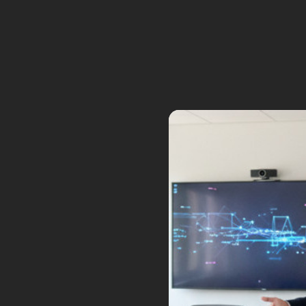
Tags:
cardboard
google
réalité virtuelle
« Planète Robots 28 en kiosque
Laisser un commentair