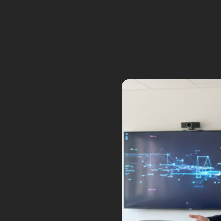
Dans cet épisode, vous pourrez é
Voiture : Hyundai v
crabe
Imaginez une
voiture
capable de s
éviter un obstacle. Après son co
concept de roues e-Corner.
Musk : Elon à Viv
Le patron de
Tesla
et de
SpaceX
s’est tenu à
Paris
du 14 au 17 juin
Gullhyver, un avio