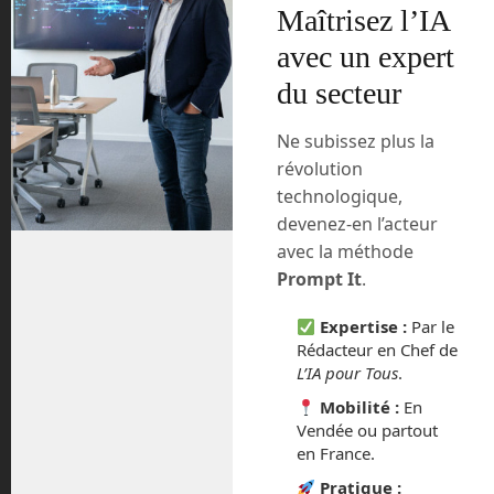
Maîtrisez l’IA
« Futurs Numériques S3E08 : Ceux qui parlaient des roul
avec un expert
eaux d’Herculanum et de Heron d’Alexandrie
du secteur
Optimus Gen 2 : Tesla mise sur la robotique humanoïde »
Ne subissez plus la
révolution
technologique,
devenez-en l’acteur
Laisser un commentaire
avec la méthode
Prompt It
.
Vous devez
vous connecter
pour publier un commentaire.
Expertise :
Par le
Ce site utilise Akismet pour réduire les indésirables.
En
Rédacteur en Chef de
savoir plus sur la façon dont les données de vos
L’IA pour Tous
.
commentaires sont traitées
.
Mobilité :
En
Vendée ou partout
en France.
Pratique :