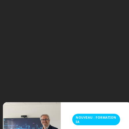
Tags:
Arena
Fabrique 4.0
Orchies
Pévèle Carembault
robot
Robotik
robotique
robots
salon
NOUVEAU : FORMATION
IA