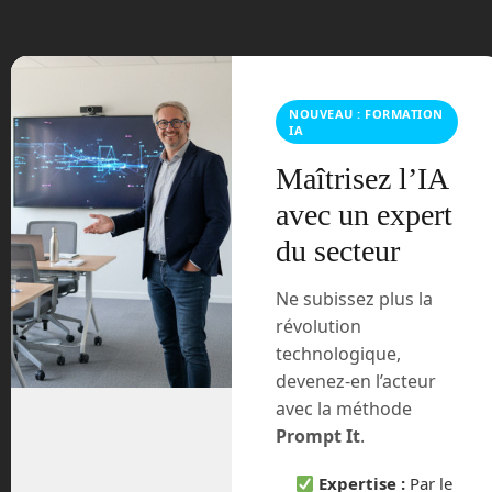
En Route vers le Futur,
NOUVEAU : FORMATION
votre magazine Tech sur
IA
Youtube
Maîtrisez l’IA
avec un expert
du secteur
Ne subissez plus la
révolution
Archives
technologique,
devenez-en l’acteur
août 2026
avec la méthode
Prompt It
.
juillet 2026
Expertise :
Par le