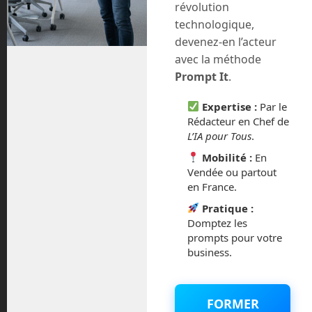
Youtube
révolution
technologique,
devenez-en l’acteur
avec la méthode
Prompt It
.
Expertise :
Par le
Archives
Rédacteur en Chef de
L’IA pour Tous
.
août 2026
Mobilité :
En
Vendée ou partout
juillet 2026
en France.
Pratique :
mai 2026
Domptez les
prompts pour votre
mars 2026
business.
février 2026
FORMER