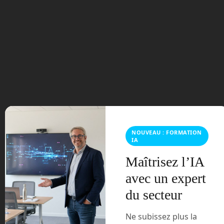
Vous devez
vous connecter
pour publier un commentaire.
Ce site utilise Akismet pour réduire les indésirables.
En
savoir plus sur la façon dont les données de vos
commentaires sont traitées
.
NOUVEAU : FORMATION
IA
Maîtrisez l’IA
avec un expert
du secteur
En Route vers le Futur,
votre magazine Tech sur
Ne subissez plus la