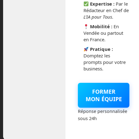
Expertise :
Par le
Rédacteur en Chef de
L’IA pour Tous
.
Mobilité :
En
Vendée ou partout
en France.
Pratique :
Domptez les
prompts pour votre
business.
Nouvel épisode de notre podcast Futurs
Numériques sur Graffiti Urban Radio.
Enregistré le 4 décembre dernier, nous
FORMER
avons abordés de nombreux thèmes. Un
MON ÉQUIPE
robot quadrupède qui se transforme en
humanoïde, une IA qui créé des millions
Réponse personnalisée
de nouveaux matériaux, un retard dans
sous 24h
le retour sur la Lune, des centrales
nucléaires Nuward de poche, un
panneau […]