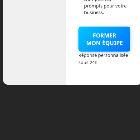
prompts pour votre
The Ocean Cleanup
business.
tente de nettoyer nos
océans.
A peine âgé de 18 ans, le néerlandais
FORMER
Boyan Slat cherche un moyen pour
MON ÉQUIPE
endiguer le problème en nettoyant les
océans. Il créé l’organisation Ocean
Réponse personnalisée
Cleanup en 2013 et travaille sur des
sous 24h
technologies pour ramasser et traiter ces
déchets. Il utilise des flotteurs munies de
jupes qui se déplacent au grès des vents
pour emprisonner ces matières
plastiques en suspensions avant de les
ramasser. Ocean Cleanup espère
nettoyer 50 % des vortex de plastique
dans les prochaines années.
Mais tout ce plastique, il arrive
d’où ?