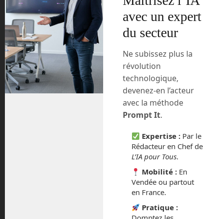
Maîtrisez l’IA
croiser, même pourquoi pas en essayer,
avec un expert
lors d’expériences grandeur nature qui
se multiplient un peu partout dans le
du secteur
monde.
Ne subissez plus la
Ocean Cleanup à
révolution
l’assaut de nos rivières
technologique,
devenez-en l’acteur
Vous avez sûrement entendu parler du
avec la méthode
sixième continent, un vortex de déchets
Prompt It
.
plastiques flottant sur la surface de
l’océan pacifique. Depuis, d’autres ont
Expertise :
Par le
été découverts un peu partout dans le
Rédacteur en Chef de
monde. On estime que 300 000 tonnes
L’IA pour Tous
.
de déchets sont ainsi regroupés en îlots
Mobilité :
En
dans les océans, avec tous les drames
Vendée ou partout
écologiques qui en découlent.
en France.
Pratique :
Domptez les