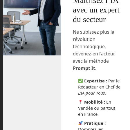
Maîtrisez l’IA
croiser, même pourquoi pas en essayer,
avec un expert
lors d’expériences grandeur nature qui
se multiplient un peu partout dans le
du secteur
monde.
Ne subissez plus la
Ocean Cleanup à
révolution
l’assaut de nos rivières
technologique,
devenez-en l’acteur
Vous avez sûrement entendu parler du
avec la méthode
sixième continent, un vortex de déchets
Prompt It
.
plastiques flottant sur la surface de
l’océan pacifique. Depuis, d’autres ont
Expertise :
Par le
été découverts un peu partout dans le
Rédacteur en Chef de
monde. On estime que 300 000 tonnes
L’IA pour Tous
.
de déchets sont ainsi regroupés en îlots
Mobilité :
En
dans les océans, avec tous les drames
Vendée ou partout
écologiques qui en découlent.
en France.
Pratique :
Domptez les