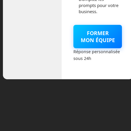
prompts pour votre
The Ocean Cleanup
business.
tente de nettoyer nos
océans.
A peine âgé de 18 ans, le néerlandais
FORMER
Boyan Slat cherche un moyen pour
MON ÉQUIPE
endiguer le problème en nettoyant les
océans. Il créé l’organisation Ocean
Réponse personnalisée
Cleanup en 2013 et travaille sur des
sous 24h
technologies pour ramasser et traiter ces
déchets. Il utilise des flotteurs munies de
jupes qui se déplacent au grès des vents
pour emprisonner ces matières
plastiques en suspensions avant de les
ramasser. Ocean Cleanup espère
nettoyer 50 % des vortex de plastique
dans les prochaines années.
Mais tout ce plastique, il arrive
d’où ?