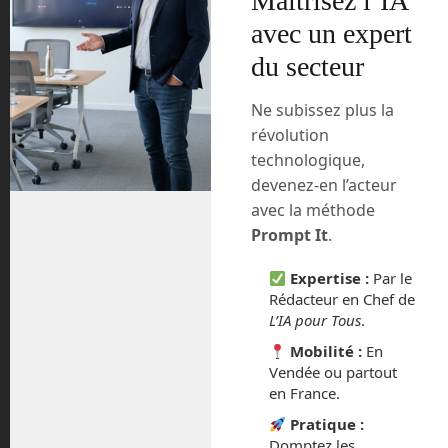
Maîtrisez l’IA
croiser, même pourquoi pas en essayer,
avec un expert
lors d’expériences grandeur nature qui
se multiplient un peu partout dans le
du secteur
monde.
Ne subissez plus la
Ocean Cleanup à
révolution
l’assaut de nos rivières
technologique,
devenez-en l’acteur
Vous avez sûrement entendu parler du
avec la méthode
sixième continent, un vortex de déchets
Prompt It
.
plastiques flottant sur la surface de
l’océan pacifique. Depuis, d’autres ont
Expertise :
Par le
été découverts un peu partout dans le
Rédacteur en Chef de
monde. On estime que 300 000 tonnes
L’IA pour Tous
.
de déchets sont ainsi regroupés en îlots
Mobilité :
En
dans les océans, avec tous les drames
Vendée ou partout
écologiques qui en découlent.
en France.
Pratique :
Domptez les