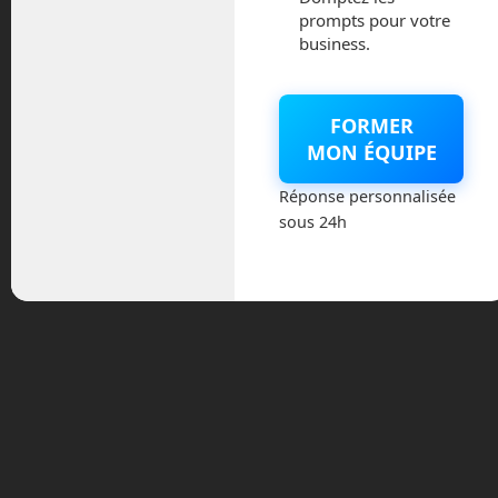
prompts pour votre
The Ocean Cleanup
business.
tente de nettoyer nos
océans.
A peine âgé de 18 ans, le néerlandais
FORMER
Boyan Slat cherche un moyen pour
MON ÉQUIPE
endiguer le problème en nettoyant les
océans. Il créé l’organisation Ocean
Réponse personnalisée
Cleanup en 2013 et travaille sur des
sous 24h
technologies pour ramasser et traiter ces
déchets. Il utilise des flotteurs munies de
jupes qui se déplacent au grès des vents
pour emprisonner ces matières
plastiques en suspensions avant de les
ramasser. Ocean Cleanup espère
nettoyer 50 % des vortex de plastique
dans les prochaines années.
Mais tout ce plastique, il arrive
d’où ?