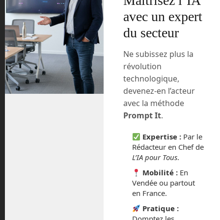
Maîtrisez l’IA
assemblée à partir de 2024. Plus proche
avec un expert
de nous, la Chine devrait commencer
l’assemblage de Tiangong 3, leur propre
du secteur
station spatiale nationale dans les
prochaines semaines.
Ne subissez plus la
révolution
Et tout ça, c’est sans compter les
technologique,
multiples projets de stations spatiales
devenez-en l’acteur
privées. Jusque là, elles étaient vouées
avec la méthode
à l’échec, car le marché était bien trop
restreint. Mais aujourd’hui, ce sont des
Prompt It
.
sociétés privées qui emportent les
Expertise :
Par le
astronautes à bord de l’ISS. Ce sont des
Rédacteur en Chef de
sociétés privées qui vont fabriquer les
L’IA pour Tous
.
éléments de la station lunaire Gateway.
Un module, gonflable, de l’ISS est déjà
Mobilité :
En
un module privée. Si l’ISS reste en place
Vendée ou partout
en France.
quelques années de plus, elle pourrait
être exploitée à titre privée, plusieurs
Pratique :
projets sont à l’étude.
Domptez les