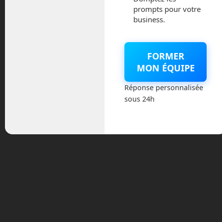
prompts pour votre
Quand on dit privé, on ne parle pas
business.
uniquement d’allemands en shorts. Tout
simplement, chaque laboratoire
scientifique, chaque pays n’aura pas
FORMER
besoin d’avoir un programme spatial
MON ÉQUIPE
complet pour pouvoir accéder à
l’espace. Il suffira de s’offrir un vol à bord
Réponse personnalisée
d’une fusée SpaceX et de quelques
sous 24h
jours ou semaines à bord d’une de ces
stations privées pour mener à bien leurs
études scientifiques.
Et parmi ces projets, un concept très
ambitieux a été présenté, Voyager. Pour
le moment, je ne lui accorde que très
peu de crédits. Le projet semble trop
ambitieux, trop proche du design d’un
film de science fiction pour être pris au
sérieux. Mais, après tout, comme