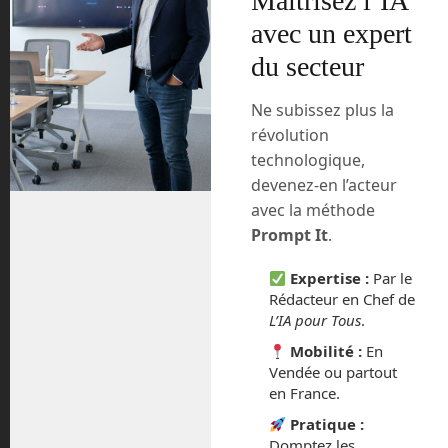
Maîtrisez l’IA
la vallée de l’étrange.
avec un expert
du secteur
Comment en sortir alors ?
Ne subissez plus la
Le seul moyen est :
révolution
soit de revenir à un aspect plus
technologique,
plastique, avec de grands yeux
devenez-en l’acteur
mignons façon manga, ce qui est
avec la méthode
le choix de la plupart des
Prompt It
.
constructeurs de robots de
service,
Expertise :
Par le
Rédacteur en Chef de
soit pousser la ressemblance au
L’IA pour Tous
.
maximum jusqu’à ce que notre
Mobilité :
En
cerveau ne voit plus la différence
Vendée ou partout
du tout. Même si consciemment,
en France.
nous sommes au courant que
Pratique :
nous avons un robot devant nous,
Domptez les