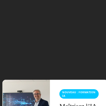
démarche qui manque de naturel. Tous
ces détails donnent un aspect malade,
voire cadavérique. Ils créent une
dissonance de l’empathie.
Le robot HRP-4C
dansant parmi deux
humains. © AIST
Notre cerveau nous alerte
inconsciemment : partez, fuyez !
NOUVEAU : FORMATION
D’où une peur, ou du moins un malaise
IA
qui s’installe en voyant ces robots
bouger. Nous sommes bien au creux de