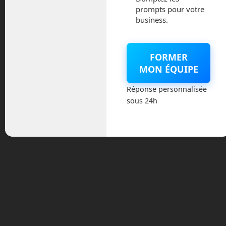
si notre inconscient ne fait plus la
prompts pour votre
différence, nous seront sortis de la
business.
vallée de l’étrange.
Aujourd’hui, aucun robot n’a réussi à
FORMER
sortir de la vallée de l’étrange. Nous en
MON ÉQUIPE
sommes même encore très loin. Il faudra
probablement encore quelques dizaines
Réponse personnalisée
d’années pour avoir des robots mimant
sous 24h
parfaitement notre humanité sur le plan
physique.
Cela se limite aux robots ?
Dans les faits, ce malaise dépasse
largement le cadre des robots. Dès
1906, le psychiatre berlinois Ernst
Jentsch parle de la notion d’
« inquiétante étrangeté ». Il décrit que
les masques ou les maquillages de