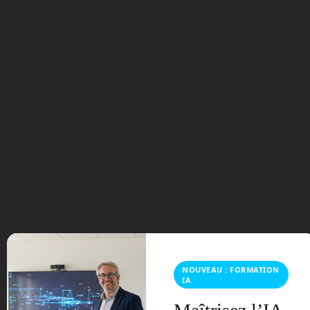
Le Traktor utilise une motorisation
hybride diesel et électrique pouvant
délivrer la puissance d’un tracteur
conventionnel de 50 chevaux. Sa vitesse
de travail est de 10 km/h. Son
autonomie au travail est de 8 heures et
sa batterie se recharge en 5 heures.
Pour plus d’informations sur la robotique
agricole, vous pouvez découvrir un
système de drones qui ramassent les
fruits dans un verger, dans la chronique
numéro 17, dont voici la
fiche
.
La Legend Hybrid EX
NOUVEAU : FORMATION
IA