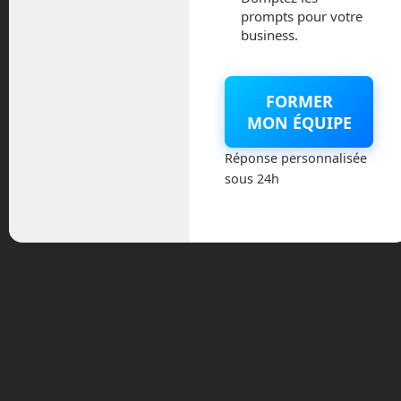
ici.
prompts pour votre
business.
Honda s’apprête à commercialiser la
première voiture avec une autonomie de
niveau 3, la Legend Hybrid EX. Ce
FORMER
niveau d’autonomie permet à la voiture
MON ÉQUIPE
de rouler toute seule sur des portions de
routes qui seront suffisamment adaptées
Réponse personnalisée
pour ce type de véhicules, comme une
sous 24h
autoroute. Elle est capable de prendre la
décision de doubler, suivant la vitesse
que vous aurez paramétré à votre
régulateur.
La grande différence avec les voitures
de niveau 2, c’est qu’en niveau 3, vous
pourrez en profiter pour lâcher le volant.
Votre attention pourra alors se porter sur
autre chose que la route. La voiture
embarque même un lecteur DVD qui