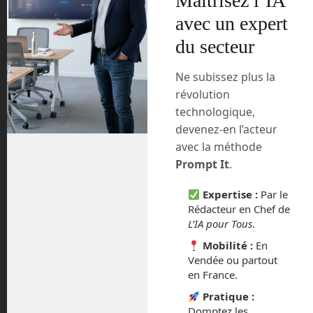
Maîtrisez l’IA
avec un expert
La Legend Hybrid EX. ©
Honda
du secteur
Les voitures autonomes, on commence
Ne subissez plus la
à en parler depuis un moment. Peut-être
révolution
êtes-vous déjà utilisateur d’une Tesla ou
technologique,
d’une Nissan Leaf avec des fonctions
devenez-en l’acteur
autonomes. Ces voitures sont déjà
capables de rouler toute seules sur des
avec la méthode
portions de route, comme des
Prompt It
.
autoroutes ou des nationales à la
signalisation au sol bien marquée. Par
Expertise :
Par le
Rédacteur en Chef de
contre, vous devez garder vos mains sur
L’IA pour Tous
.
le volant et rester aussi attentifs que si
vous conduisiez. Ces voitures sont au
Mobilité :
En
niveau 2 d’autonomie. Pour en savoir
Vendée ou partout
plus sur les niveaux d’autonomie, vous
en France.
pouvez vous reporter à ma vidéo
Pratique :
numéro 8
, disponible dans mes fiches
Domptez les