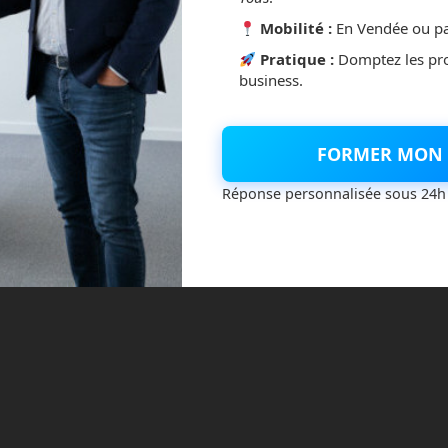
Mobilité :
En Vendée ou pa
Pratique :
Domptez les pr
business.
FORMER MON 
Réponse personnalisée sous 24h