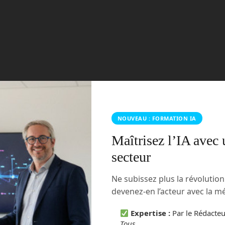
NOUVEAU : FORMATION IA
Maîtrisez l’IA avec 
secteur
Ne subissez plus la révolutio
devenez-en l’acteur avec la 
Expertise :
Par le Rédacte
Tous
.