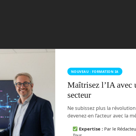
NOUVEAU : FORMATION IA
Maîtrisez l’IA avec 
secteur
Ne subissez plus la révolutio
devenez-en l’acteur avec la 
Expertise :
Par le Rédacte
Tous
.