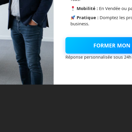
Mobilité :
En Vendée ou pa
Pratique :
Domptez les pr
business.
FORMER MON 
Réponse personnalisée sous 24h