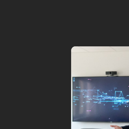
Ici, j’ai demandé la gén
famille.
Magic Prompt et fac
Si vous utilisez des générateurs 
remarquer que ce n’est pas aisé 
distingue par sa capacité à intég
images générées, une prouesse qu