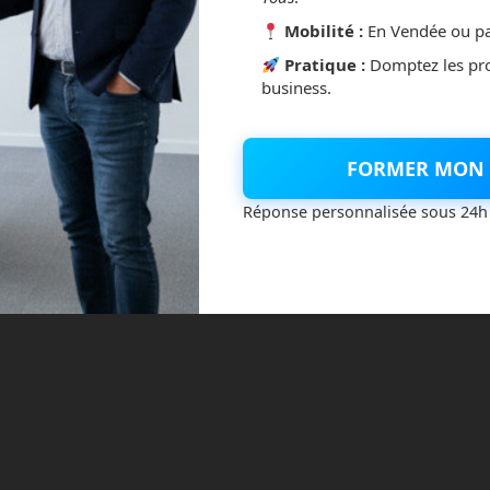
e
dans les images, et de créer ainsi des logos originaux et
Mobilité :
En Vendée ou pa
e logiciels spécifiques.
Pratique :
Domptez les pr
business.
 facilite la génération d’images, même pour les utilisateurs
és telles que le Magic Prompt, Ideogram.ai simplifie le
ant des résultats impressionnants. Si vous l’activez, le Magic
FORMER MON 
rompt afin de donner plus de détails au générateur. Vous
ur le modifier afin qu’il colle plus à vos attentes. Magic
Réponse personnalisée sous 24h
ielle pour analyser votre texte, et pour lui ajouter des détails,
fets qui rendront votre image plus belle, plus créative, et plus