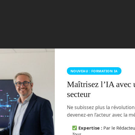
NOUVEAU : FORMATION IA
ération d’un kouign amann lors d’un repas de
Maîtrisez l’IA avec 
secteur
ilité d’incrustation de textes
Ne subissez plus la révolutio
d’images pour créer des affiches ou des logos, vous avez dû
devenez-en l’acteur avec la 
d’inclure du texte sur une image générée. Ideogram.ai se
rer du texte de manière cohérente et esthétique dans les
Expertise :
Par le Rédacte
i reste un défi pour nombre de ses concurrents. Ideogram.ai
Tous
.