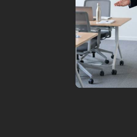
permet d’ajouter de la
typographi
personnalisés, sans avoir besoin d
L’interface intuitive d’Ideogram.ai
novices. Grâce à des fonctionnalit
processus de création tout en offr
Prompt va enrichir votre propre p
aurez ensuite accès à ce prompt po
Prompt utilise l’intelligence artific
des couleurs, des styles, et des ef
fidèle à votre intention.