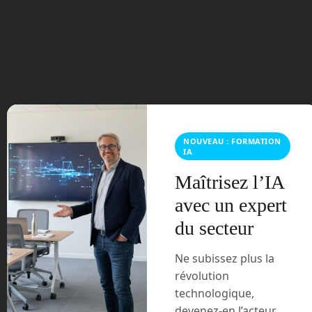
août 2023
juillet 2023
juin 2023
mars 2021
NOUVEAU : FORMATION
IA
février 2021
Maîtrisez l’IA
janvier 2021
avec un expert
décembre 2020
du secteur
novembre 2020
Ne subissez plus la
révolution
juillet 2020
technologique,
devenez-en l’acteur