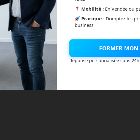
Mobilité :
En Vendée ou pa
Pratique :
Domptez les pr
business.
FORMER MON 
Réponse personnalisée sous 24h