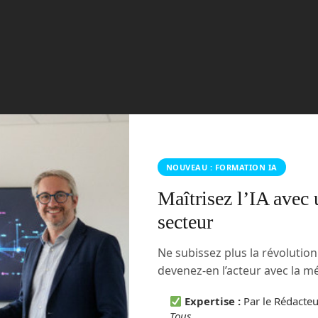
NOUVEAU : FORMATION IA
Maîtrisez l’IA avec 
secteur
Ne subissez plus la révolutio
devenez-en l’acteur avec la 
Expertise :
Par le Rédacte
Tous
.