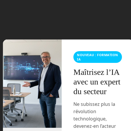
août 2023
juillet 2023
juin 2023
mars 2021
NOUVEAU : FORMATION
février 2021
IA
janvier 2021
Maîtrisez l’IA
avec un expert
décembre 2020
du secteur
novembre 2020
Ne subissez plus la
juillet 2020
révolution
technologique,
août 2018
devenez-en l’acteur