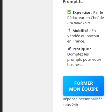
Prompt It
.
2
TF1 nous a sollicités comme
Oct
experts IA : décryptage d’une fake
Expertise :
Par le
Rédacteur en Chef de
news virale sur les robots
L’IA pour Tous
.
Mobilité :
En
Posted by:
Frédéric Boisdron
Categories:
Boisdron.com
Humanoïdes
No comments
Vendée ou partout
en France.
Pratique :
Domptez les
prompts pour votre
business.
FORMER
MON ÉQUIPE
Interviewés par TF1 sur une vidéo
montrant un robot terrorisé par un lion,
Réponse personnalisée
nous avons démontré comment
sous 24h
l’intelligence artificielle fabrique