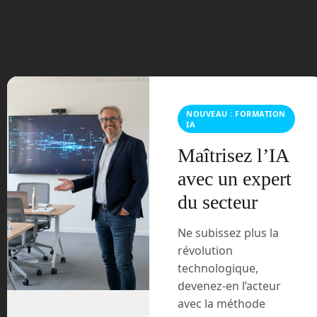
Perplexity libère Comet, son navigateur
IA basé sur Chromium, en accès gratuit
pour tous après des mois d’attente.
NOUVEAU : FORMATION
Intégrant des assistants en arrière-plan,
IA
des résumés automatiques et une
recherche vocale, il optimise la
Maîtrisez l’IA
navigation, les achats en ligne et la
avec un expert
gestion des emails sans quitter
l’écosystème Chrome. Une alternative
du secteur
concrète à Chrome IA, mais à […]
Ne subissez plus la
Tags:
AI
comet
ia
Read more
révolution
intelligence
artificielle
technologique,
Perplexity
devenez-en l’acteur
avec la méthode