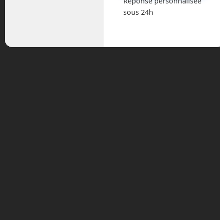
Réponse personnalisée
sous 24h
Astronautique
Blog
Boisdron.com
Business
Chroniques
Cobotique
Conférence
Divers
Drones