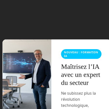
septembre 2023
août 2023
juillet 2023
juin 2023
mars 2021
NOUVEAU : FORMATION
IA
février 2021
Maîtrisez l’IA
janvier 2021
avec un expert
du secteur
décembre 2020
Ne subissez plus la
novembre 2020
révolution
juillet 2020
technologique,