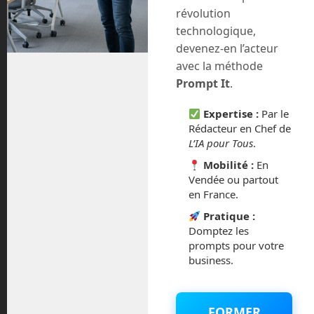
décembre 2020
révolution
technologique,
novembre 2020
devenez-en l’acteur
avec la méthode
juillet 2020
Prompt It
.
août 2018
Expertise :
Par le
Rédacteur en Chef de
juillet 2016
L’IA pour Tous
.
Mobilité :
En
février 2016
Vendée ou partout
en France.
octobre 2014
Pratique :
Domptez les
septembre 2014
prompts pour votre
business.
août 2014
FORMER