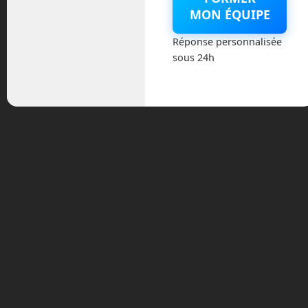
MON ÉQUIPE
Catégories
Réponse personnalisée
sous 24h
Actualités
Astronautique
Blog
Boisdron.com
Business
Chroniques
Cobotique
Conférence