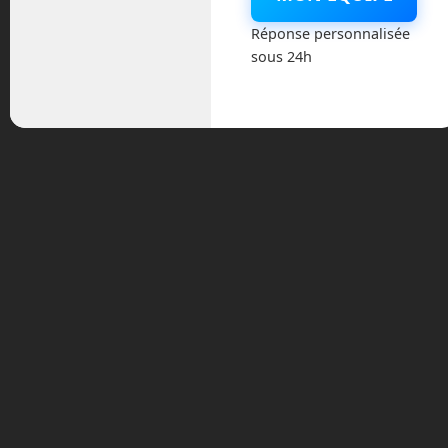
Réponse personnalisée
Actualités
sous 24h
Astronautique
Blog
Boisdron.com
Business
Chroniques
Cobotique
Conférence
Divers