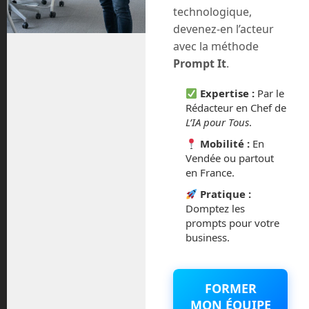
technologique,
devenez-en l’acteur
juillet 2020
avec la méthode
Prompt It
.
août 2018
Expertise :
Par le
juillet 2016
Rédacteur en Chef de
L’IA pour Tous
.
février 2016
Mobilité :
En
Vendée ou partout
octobre 2014
en France.
septembre 2014
Pratique :
Domptez les
prompts pour votre
août 2014
business.
FORMER
Catégories
MON ÉQUIPE