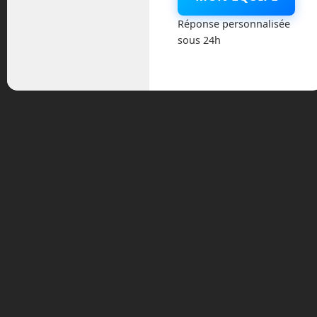
Réponse personnalisée
Actualités
sous 24h
Astronautique
Blog
Boisdron.com
Business
Chroniques
Cobotique
Conférence
Divers