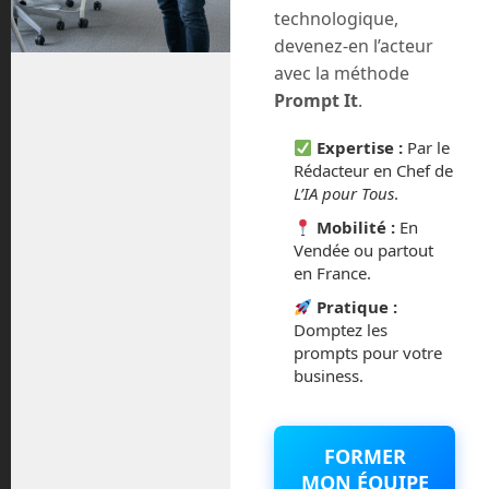
technologique,
devenez-en l’acteur
juillet 2020
avec la méthode
Prompt It
.
août 2018
Expertise :
Par le
juillet 2016
Rédacteur en Chef de
L’IA pour Tous
.
février 2016
Mobilité :
En
Vendée ou partout
octobre 2014
en France.
septembre 2014
Pratique :
Domptez les
prompts pour votre
août 2014
business.
FORMER
Catégories
MON ÉQUIPE