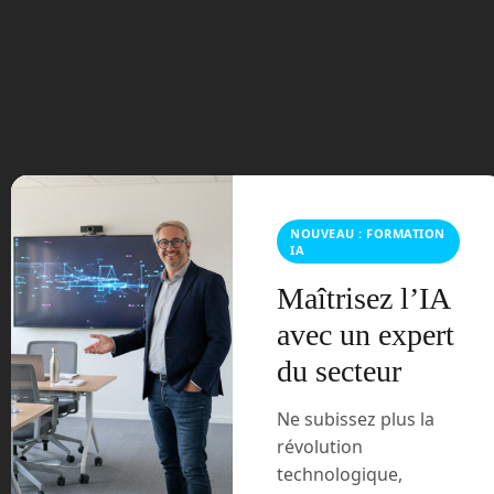
septembre 2023
août 2023
juillet 2023
juin 2023
mars 2021
NOUVEAU : FORMATION
IA
février 2021
Maîtrisez l’IA
janvier 2021
avec un expert
du secteur
décembre 2020
novembre 2020
Ne subissez plus la
révolution
juillet 2020
technologique,