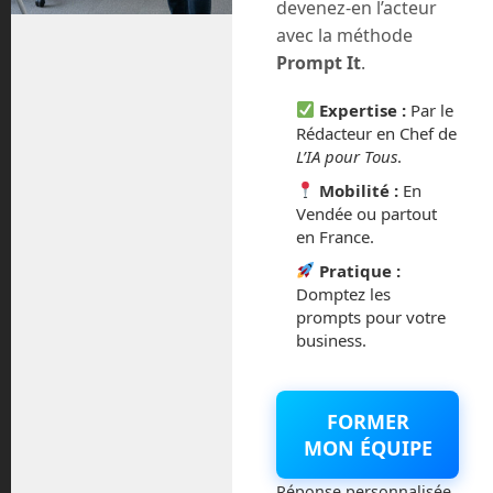
devenez-en l’acteur
août 2018
avec la méthode
Prompt It
.
juillet 2016
Expertise :
Par le
février 2016
Rédacteur en Chef de
L’IA pour Tous
.
octobre 2014
Mobilité :
En
Vendée ou partout
septembre 2014
en France.
Pratique :
août 2014
Domptez les
prompts pour votre
business.
Catégories
FORMER
MON ÉQUIPE
Actualités
Réponse personnalisée