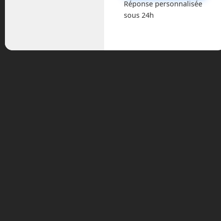
Réponse personnalisée
sous 24h
Astronautique
Blog
Boisdron.com
Business
Chroniques
Cobotique
Conférence
Divers
Drones