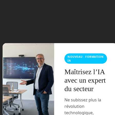
septembre 2023
août 2023
juillet 2023
juin 2023
mars 2021
NOUVEAU : FORMATION
IA
février 2021
Maîtrisez l’IA
janvier 2021
avec un expert
du secteur
décembre 2020
Ne subissez plus la
novembre 2020
révolution
technologique,
juillet 2020