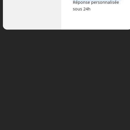
Réponse personnalisée
sous 24h
Astronautique
Blog
Boisdron.com
Business
Chroniques
Cobotique
Conférence
Divers
Drones