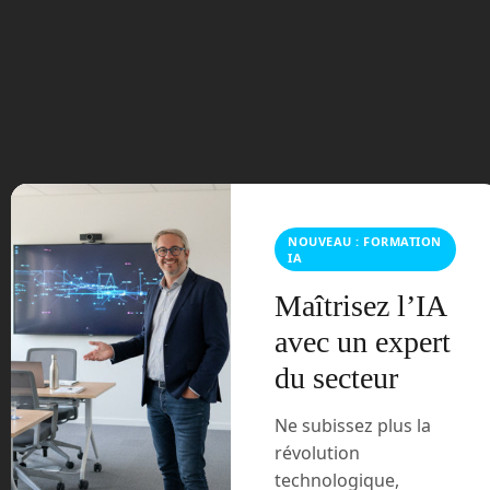
septembre 2023
août 2023
juillet 2023
juin 2023
mars 2021
NOUVEAU : FORMATION
IA
février 2021
Maîtrisez l’IA
janvier 2021
avec un expert
du secteur
décembre 2020
Ne subissez plus la
novembre 2020
révolution
technologique,
juillet 2020