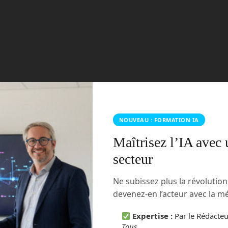
NOUVEAU : FORMATION IA
Maîtrisez l’IA avec 
secteur
Ne subissez plus la révolutio
devenez-en l’acteur avec la 
Expertise :
Par le Rédacte
Tous
.