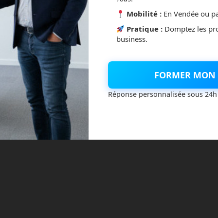
Mobilité :
En Vendée ou pa
Pratique :
Domptez les pr
business.
FORMER MON 
Réponse personnalisée sous 24h