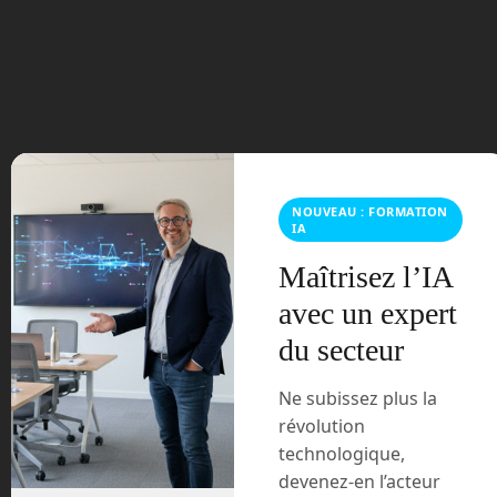
août 2023
juillet 2023
juin 2023
mars 2021
NOUVEAU : FORMATION
février 2021
IA
Maîtrisez l’IA
janvier 2021
avec un expert
décembre 2020
du secteur
novembre 2020
Ne subissez plus la
révolution
juillet 2020
technologique,
août 2018
devenez-en l’acteur