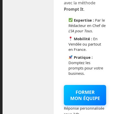
avec la méthode
juillet 2016
Prompt It
.
février 2016
Expertise :
Par le
Rédacteur en Chef de
L’IA pour Tous
.
octobre 2014
Mobilité :
En
septembre 2014
Vendée ou partout
en France.
août 2014
Pratique :
Domptez les
prompts pour votre
business.
Catégories
FORMER
Actualités
MON ÉQUIPE
Réponse personnalisée
Astronautique