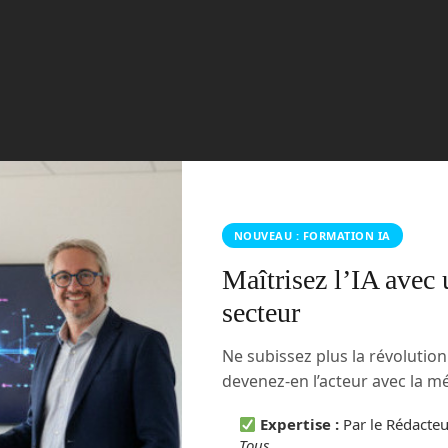
NOUVEAU : FORMATION IA
Maîtrisez l’IA avec 
secteur
Ne subissez plus la révolutio
devenez-en l’acteur avec la 
Expertise :
Par le Rédacte
Tous
.