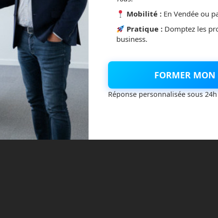
Mobilité :
En Vendée ou pa
Pratique :
Domptez les pr
business.
FORMER MON 
Réponse personnalisée sous 24h