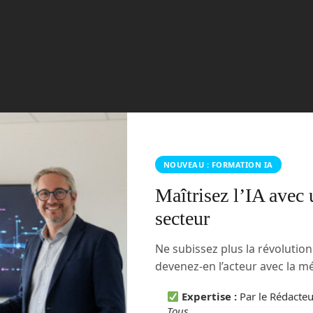
NOUVEAU : FORMATION IA
Maîtrisez l’IA avec 
secteur
Ne subissez plus la révolutio
devenez-en l’acteur avec la 
Expertise :
Par le Rédacte
Tous
.