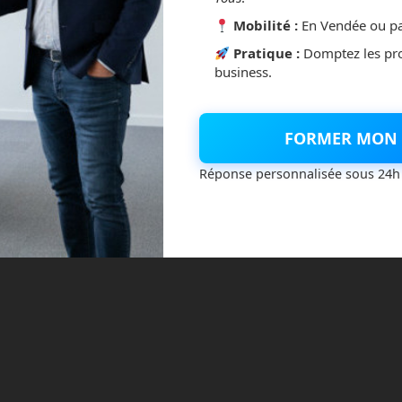
Mobilité :
En Vendée ou pa
Pratique :
Domptez les pr
business.
FORMER MON 
Réponse personnalisée sous 24h