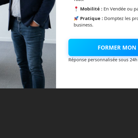
Mobilité :
En Vendée ou pa
Pratique :
Domptez les pr
business.
FORMER MON 
Réponse personnalisée sous 24h