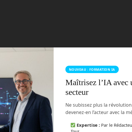
NOUVEAU : FORMATION IA
Maîtrisez l’IA avec 
secteur
Ne subissez plus la révolutio
devenez-en l’acteur avec la 
Expertise :
Par le Rédacte
Tous
.