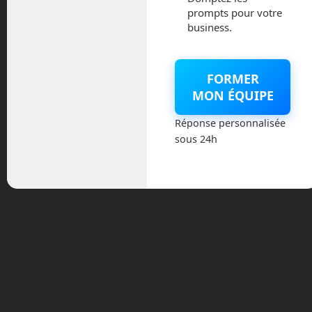
prompts pour votre
business.
FORMER
MON ÉQUIPE
Réponse personnalisée
sous 24h
InMoo
v de F
actice
s
Atelie
rs (Fr