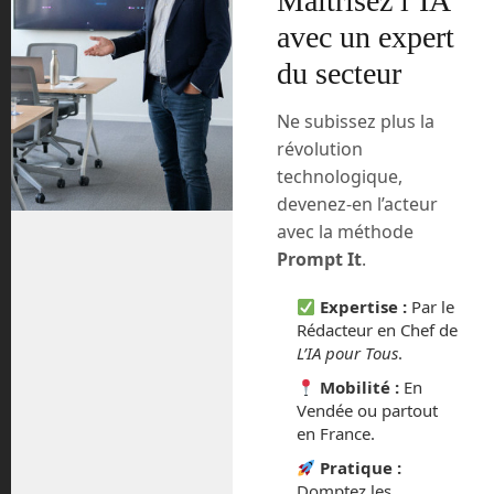
Maîtrisez l’IA
de prendre ses bras et lui montrer ce
avec un expert
qu’il doit faire. Il reproduira ensuite cette
tâche autant de fois que vous le désirez.
du secteur
Il sait
coordonner ses deux bras et
.
reconnaître visuellement des pièces
Ne subissez plus la
Utilisable dans un milieu ouvert, Baxter
révolution
est un Cobot, c’est à dire qu’il
peut
technologique,
sur un
coopérer avec les humains
devenez-en l’acteur
même lieu et pourquoi pas une même
avec la méthode
tâche. Son
le rend
prix très abordable
Prompt It
.
accessible aux PME. En attendant
l’homologation, Baxter est déjà distribué
Expertise :
Par le
dans le cadre de la recherche.
Rédacteur en Chef de
L’IA pour Tous
.
Mobilité :
En
Vendée ou partout
en France.
Pratique :
Domptez les