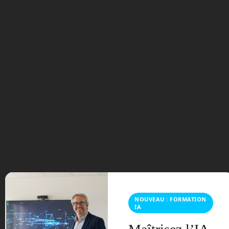
Baxter de Rethink Robotics (Etats-
Unis)
Taille
: 1,90 m
Poids
: 75 kg
Déplacement
: Statique
Fonction
: Micro-industrie
En cours d’homologation
, le Baxter
CE
est voué à un très grand avenir. Cet
humanoïde est en fait un
robot avec
deux bras de type industriel et
. Baxter peut être
bourré de capteurs
programmé pour
différentes tâches
qu’il pourra honorer
dans l’entreprise
au moment où vous le désirez, ce qui est
inhabituel pour un robot industriel affublé
NOUVEAU : FORMATION
IA
d’une tâche unique. Pour le
programmer, rien de plus simple, il suffit