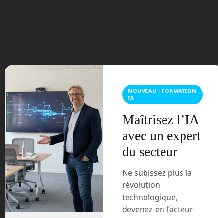
août 2023
juillet 2023
juin 2023
mars 2021
NOUVEAU : FORMATION
février 2021
IA
janvier 2021
Maîtrisez l’IA
avec un expert
décembre 2020
du secteur
novembre 2020
Ne subissez plus la
juillet 2020
révolution
technologique,
août 2018
devenez-en l’acteur