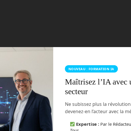
NOUVEAU : FORMATION IA
Maîtrisez l’IA avec 
secteur
Ne subissez plus la révolutio
devenez-en l’acteur avec la 
Expertise :
Par le Rédacte
Tous
.