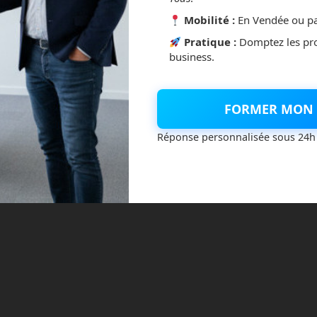
Mobilité :
En Vendée ou pa
Pratique :
Domptez les pr
business.
FORMER MON 
Réponse personnalisée sous 24h