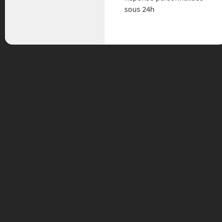
avril 2024
sous 24h
mars 2024
février 2024
janvier 2024
décembre 2023
novembre 2023
octobre 2023
septembre 2023
août 2023
juillet 2023