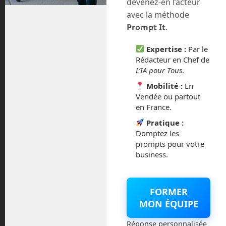
devenez-en l’acteur
avec la méthode
octobre 2025
Prompt It
.
septembre 2025
Expertise :
Par le
Rédacteur en Chef de
août 2025
L’IA pour Tous
.
Mobilité :
En
février 2025
Vendée ou partout
en France.
décembre 2024
Pratique :
Domptez les
novembre 2024
prompts pour votre
business.
octobre 2024
septembre 2024
FORMER
MON ÉQUIPE
juillet 2024
Réponse personnalisée