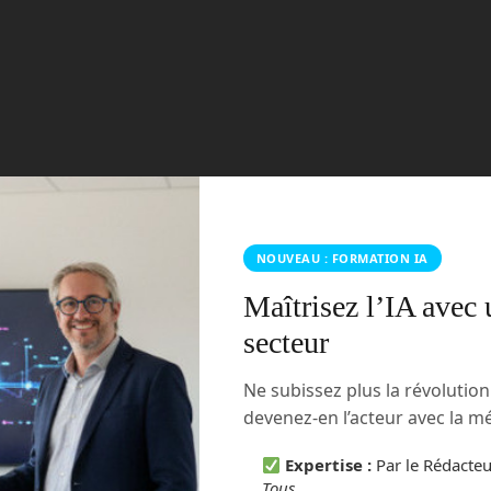
NOUVEAU : FORMATION IA
Maîtrisez l’IA avec 
secteur
Ne subissez plus la révolutio
devenez-en l’acteur avec la 
Expertise :
Par le Rédacte
Tous
.