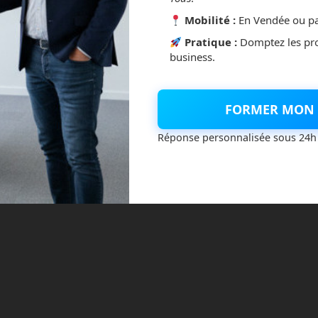
Mobilité :
En Vendée ou pa
Pratique :
Domptez les pr
business.
FORMER MON 
Réponse personnalisée sous 24h