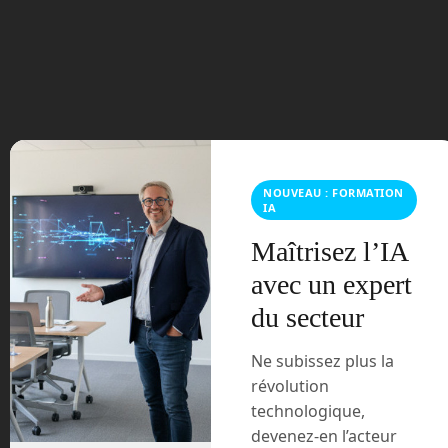
août 2023
juillet 2023
juin 2023
mars 2021
NOUVEAU : FORMATION
février 2021
IA
Maîtrisez l’IA
janvier 2021
avec un expert
décembre 2020
du secteur
novembre 2020
Ne subissez plus la
révolution
juillet 2020
technologique,
devenez-en l’acteur
août 2018