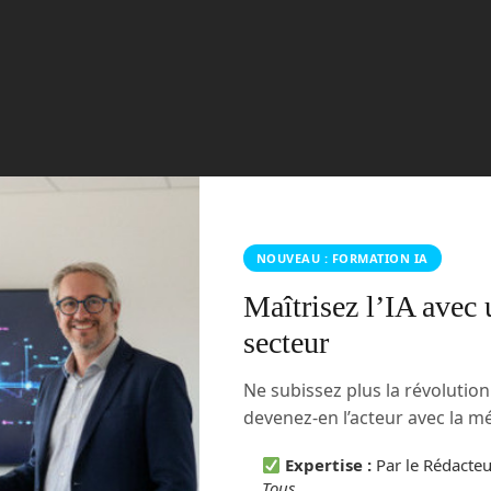
NOUVEAU : FORMATION IA
Maîtrisez l’IA avec 
secteur
Ne subissez plus la révolutio
devenez-en l’acteur avec la 
Expertise :
Par le Rédacte
Tous
.