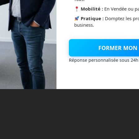
Mobilité :
En Vendée ou pa
Pratique :
Domptez les pr
business.
FORMER MON 
Réponse personnalisée sous 24h