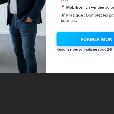
Mobilité :
En Vendée ou pa
Pratique :
Domptez les pr
business.
FORMER MON 
Réponse personnalisée sous 24h