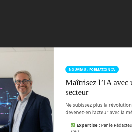
NOUVEAU : FORMATION IA
Maîtrisez l’IA avec 
secteur
Ne subissez plus la révolutio
devenez-en l’acteur avec la 
Expertise :
Par le Rédacte
Tous
.