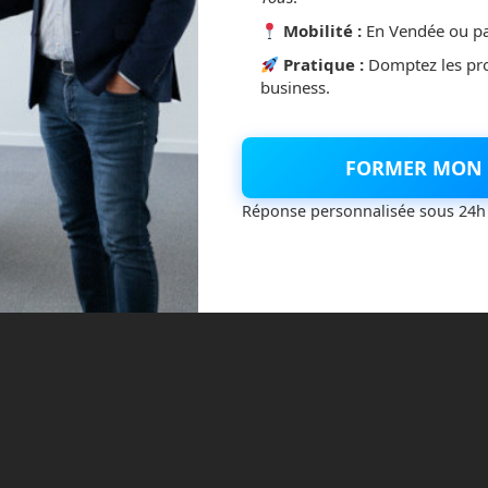
Mobilité :
En Vendée ou pa
Pratique :
Domptez les pr
business.
FORMER MON 
Réponse personnalisée sous 24h