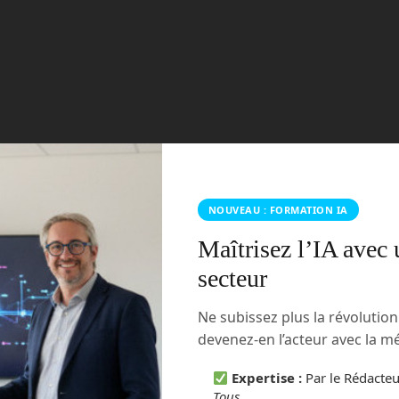
NOUVEAU : FORMATION IA
Maîtrisez l’IA avec 
secteur
Ne subissez plus la révolutio
devenez-en l’acteur avec la 
Expertise :
Par le Rédacte
Tous
.