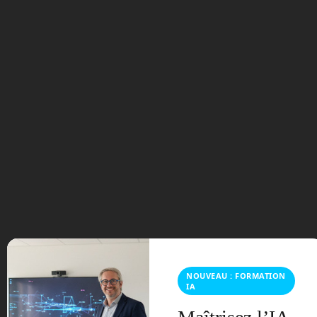
Pour cela, le programme CLPS, pour
Commercial Lunar Payload Services, de
la NASA va financer une série
d’atterrisseurs privés qui viendront
déposer du fret et des expériences.
En octobre prochain, c’est Intuitive
Machines, une société texane qui fera la
première livraison d’un atterrisseur sur la
Lune, le Nova-C. Il va transporter 100 kg
de charge au cœur de la région de
l’Océan des Tempêtes, dont 5
instruments scientifiques.
Comme il restait un peu de place, et la
possibilité d’embarquer encore 8 kg,
Intuitive Machines a décidé de donner
NOUVEAU : FORMATION
un petit coups de pouce aux filières
IA
étudiantes scientifiques et en ingénierie,
en permettant à deux voitures