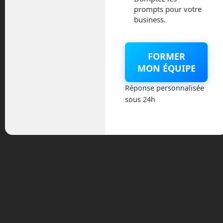
prompts pour votre
business.
Une fois sur la Lune, les deux bolides
pourront entamer une courses à travers
les dunes de l’Océan des Tempêtes sur
FORMER
un parcours qui sera défini par
MoonMark. Les équipes piloteront les
MON ÉQUIPE
véhicules depuis la Terre, l’atterrisseur
Réponse personnalisée
Nova-C leur transmettra les visuels, la
sous 24h
télémétrie et les contrôles. Le visuel ne
sera pas en temps réel, à cause de la
distance entre la Terre et la Lune, il
faudra donc apprendre à anticiper les
mouvements du véhicules.
Cette course peut paraître folle, mais
étant donné que cette charge était une
charge perdue pour la mission, autant
l’utiliser avec un projet pouvant être
pédagogique pour des étudiants et