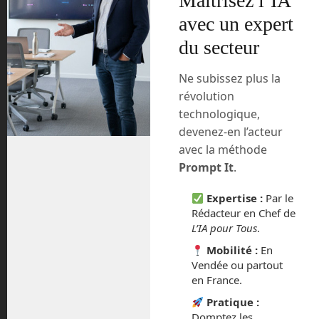
Maîtrisez l’IA
télécommandées , de 2,5 kg chacune,
avec un expert
d’être embarquées et déposées par
du secteur
Nova-C. C’est le projet MoonMark.
Ne subissez plus la
révolution
technologique,
devenez-en l’acteur
Vue d’artiste des futurs
avec la méthode
rovers de course du
projet MoonMark. (c)
Prompt It
.
Intuitive Machines
Expertise :
Par le
Six équipes d’étudiants vont devoir
Rédacteur en Chef de
s’affronter sur Terre pour démontrer leur
L’IA pour Tous
.
ingéniosité à travers une compétition
Mobilité :
En
pour fabriquer des véhicules capable de
Vendée ou partout
faire la course dans un environnement
en France.
lunaire. Les deux équipes les plus
Pratique :
avancées pourront embarquer un vrai
Domptez les
véhicule à bord de l’atterrisseur.