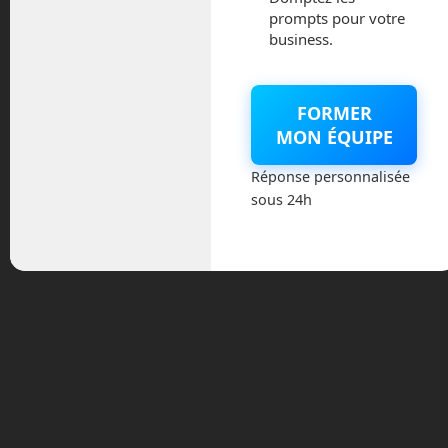
prompts pour votre
business.
Une fois sur la Lune, les deux bolides
pourront entamer une courses à travers
les dunes de l’Océan des Tempêtes sur
FORMER
un parcours qui sera défini par
MoonMark. Les équipes piloteront les
MON ÉQUIPE
véhicules depuis la Terre, l’atterrisseur
Réponse personnalisée
Nova-C leur transmettra les visuels, la
sous 24h
télémétrie et les contrôles. Le visuel ne
sera pas en temps réel, à cause de la
distance entre la Terre et la Lune, il
faudra donc apprendre à anticiper les
mouvements du véhicules.
Cette course peut paraître folle, mais
étant donné que cette charge était une
charge perdue pour la mission, autant
l’utiliser avec un projet pouvant être
pédagogique pour des étudiants et