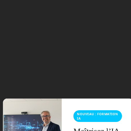
Pour cela, le programme CLPS, pour
Commercial Lunar Payload Services, de
la NASA va financer une série
d’atterrisseurs privés qui viendront
déposer du fret et des expériences.
En octobre prochain, c’est Intuitive
Machines, une société texane qui fera la
première livraison d’un atterrisseur sur la
Lune, le Nova-C. Il va transporter 100 kg
de charge au cœur de la région de
l’Océan des Tempêtes, dont 5
instruments scientifiques.
Comme il restait un peu de place, et la
possibilité d’embarquer encore 8 kg,
Intuitive Machines a décidé de donner
NOUVEAU : FORMATION
un petit coups de pouce aux filières
IA
étudiantes scientifiques et en ingénierie,
en permettant à deux voitures