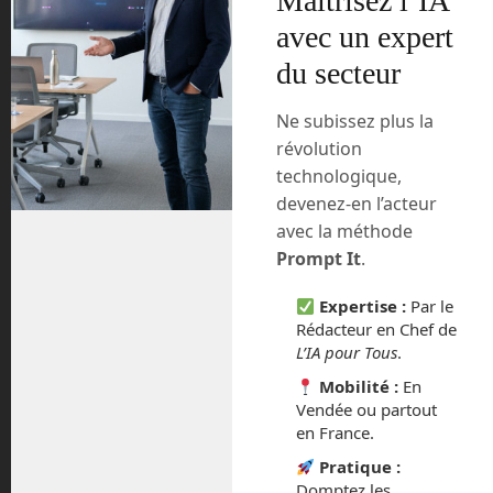
Maîtrisez l’IA
télécommandées , de 2,5 kg chacune,
avec un expert
d’être embarquées et déposées par
du secteur
Nova-C. C’est le projet MoonMark.
Ne subissez plus la
révolution
technologique,
devenez-en l’acteur
Vue d’artiste des futurs
avec la méthode
rovers de course du
projet MoonMark. (c)
Prompt It
.
Intuitive Machines
Expertise :
Par le
Six équipes d’étudiants vont devoir
Rédacteur en Chef de
s’affronter sur Terre pour démontrer leur
L’IA pour Tous
.
ingéniosité à travers une compétition
Mobilité :
En
pour fabriquer des véhicules capable de
Vendée ou partout
faire la course dans un environnement
en France.
lunaire. Les deux équipes les plus
Pratique :
avancées pourront embarquer un vrai
Domptez les
véhicule à bord de l’atterrisseur.