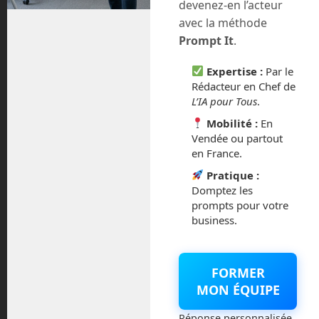
devenez-en l’acteur
août 2018
avec la méthode
Prompt It
.
juillet 2016
Expertise :
Par le
février 2016
Rédacteur en Chef de
L’IA pour Tous
.
octobre 2014
Mobilité :
En
Vendée ou partout
septembre 2014
en France.
Pratique :
août 2014
Domptez les
prompts pour votre
business.
Catégories
FORMER
MON ÉQUIPE
Actualités
Réponse personnalisée