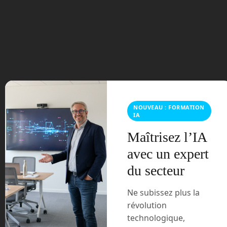
septembre 2023
août 2023
juillet 2023
juin 2023
mars 2021
NOUVEAU : FORMATION
IA
février 2021
Maîtrisez l’IA
janvier 2021
avec un expert
du secteur
décembre 2020
novembre 2020
Ne subissez plus la
révolution
juillet 2020
technologique,