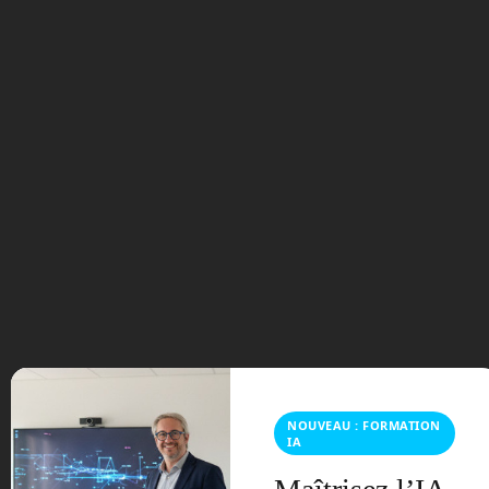
cours. GM travaille sur son propre outil
de conduite autonome. Super Cruise
devrait être déployé sur 22 véhicules
électriques du groupe à partir de 2023.
La première équipée devrait être la
Chevrolet Bolt EUV, la petite citadine
électrique.
L’autonomie de conduite de Super
Cruise semble être de niveau 2 sur 5.
Pour un rappel de tous les niveaux
d’autonomie d’un véhicule, vous pouvez
vous reporter à
ma chronique numéro 8,
dont voici la vidéo apparaître
.
Les voitures du groupe vont peu à peu
intégrer de la réalité augmentée sur le
pare-brise. Ceci facilitera la conduite.
NOUVEAU : FORMATION
IA
C’est
Epic Games
, le créateur de
Fortnite qui a fourni le moteur 3D pour