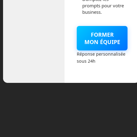
concept de taxi volant autonome. Celui-
prompts pour votre
ci devrait être dédié au monde du travail
business.
puisqu’il n’est capable de transporter
qu’un seul passager entre deux
immeubles ou hubs. Ce drone habité se
FORMER
déplace grâce à quatre rotors
MON ÉQUIPE
électriques alimentés par une batterie de
90 kilowatts/heures.
Réponse personnalisée
sous 24h
Si vous voulez faire de l’archéologie
Youtube, vous pouvez visionner le
premier épisode pilote de ma chronique
qui date de 3 ans consacrés aux voitures
volantes, dont
voici la vidéo
.
Moflin, contre le stress