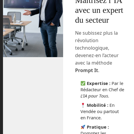
Maîtrisez l’IA
cet affichage que l’on appelle tête haute.
avec un expert
Lors du CES, GM a présenté également
du secteur
deux concepts qui resteront
probablement dans les cabinets de
Ne subissez plus la
design encore quelques années avant
révolution
qu’une éventuelle commercialisation soit
technologique,
opérée.
devenez-en l’acteur
avec la méthode
Le Cadillac Halo Portfolio est un concept
semblable au
Zoox d’Amazon
présenté
Prompt It
.
dans ma 8e vidéo, c’est à dire une
Expertise :
Par le
navette taxi sans chauffeur. Son niveau
Rédacteur en Chef de
d’autonomie serait de niveau 4 ou 5.
L’IA pour Tous
.
D’une finition plus luxueuse que la Zoox,
cette navette est faite pour accueillir
Mobilité :
En
toute une famille ou un groupe d’amis
Vendée ou partout
en France.
dans un espace convivial.
Pratique :
De plus, GM a présenté son premier
Domptez les