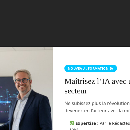
un objet bien réel qui est formé et qui peut même être
NOUVEAU : FORMATION IA
Maîtrisez l’IA avec 
secteur
Ne subissez plus la révolutio
devenez-en l’acteur avec la 
Expertise :
Par le Rédacte
Tous
.