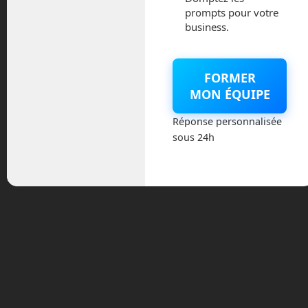
prompts pour votre
smartphone et de commander des plats
business.
dans l’un des restaurants du périmètre.
Le restaurant est averti et prépare le
repas pendant qu’un des robots de la
FORMER
flotte se dirige vers lui. En suite, le robot
MON ÉQUIPE
viendra livrer le repas au pied de la porte
du client en signalant sa présence. Avec
Réponse personnalisée
l’application, vous pouvez suivre en
sous 24h
direct les déplacements de votre robot.
Pour récupérer le repas, il faudra activer
l’ouverture du robot depuis l’application
pour bien préciser que c’est bien votre
commande.
Le robot est entièrement autonome, il
est doté de capteurs, d’une caméra et
peut monter et descendre les trottoirs.