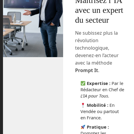
Maîtrisez l’IA
avec un expert
du secteur
Ne subissez plus la
Un robot de livraison de
révolution
Starship Technologies en
technologique,
cours de livraison.
devenez-en l’acteur
De plus, la livraison à domicile est
avec la méthode
contraire au principe de distanciation
Prompt It
.
sociale.
Expertise :
Par le
C’est là que l’entreprise californienne
Rédacteur en Chef de
Starship Technologies intervient, elle
L’IA pour Tous
.
déploie une flotte de 30 robots de
Mobilité :
En
livraison dans la ville de Tempe en
Vendée ou partout
Arizona.
en France.
Pratique :
Il suffit aux habitants de télécharger
Domptez les
l’application Starship sur leur